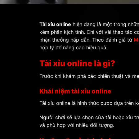
Tài xỉu online
hiện đang là một trong những
kém phần kịch tính. Chỉ với vài thao tác 
nhận thưởng hấp dẫn. Theo đánh giá từ
M
hợp lý để nâng cao hiệu quả.
Tài xỉu online là gì?
Trước khi khám phá các chiến thuật và mẹo
Khái niệm tài xỉu online
Tài xỉu online là hình thức cược dựa trên 
Người chơi sẽ lựa chọn cửa tài hoặc xỉu t
và phù hợp với nhiều đối tượng.