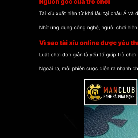
Nguồn gốc của trò chơi
Tài xỉu xuất hiện từ khá lâu tại châu Á và 
Nhờ ứng dụng công nghệ, người chơi hiện na
Vì sao tài xỉu online được yêu t
Luật chơi đơn giản là yếu tố giúp trò chơ
Ngoài ra, mỗi phiên cược diễn ra nhanh chó