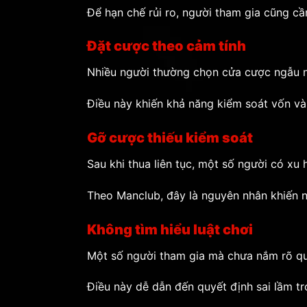
Để hạn chế rủi ro, người tham gia cũng cầ
Đặt cược theo cảm tính
Nhiều người thường chọn cửa cược ngẫu n
Điều này khiến khả năng kiểm soát vốn và
Gỡ cược thiếu kiểm soát
Sau khi thua liên tục, một số người có xu
Theo Manclub, đây là nguyên nhân khiến 
Không tìm hiểu luật chơi
Một số người tham gia mà chưa nắm rõ qu
Điều này dễ dẫn đến quyết định sai lầm tr