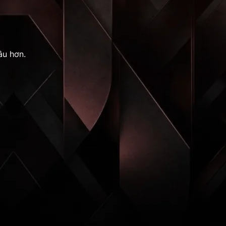
âu hơn.