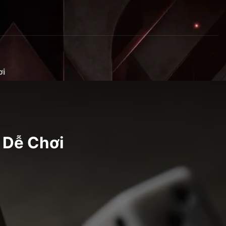
ơi
 Dễ Chơi