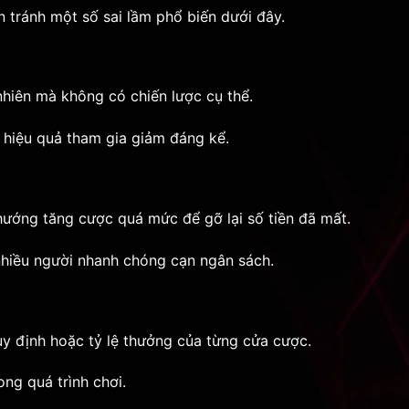
n tránh một số sai lầm phổ biến dưới đây.
hiên mà không có chiến lược cụ thể.
 hiệu quả tham gia giảm đáng kể.
 hướng tăng cược quá mức để gỡ lại số tiền đã mất.
nhiều người nhanh chóng cạn ngân sách.
y định hoặc tỷ lệ thưởng của từng cửa cược.
ong quá trình chơi.