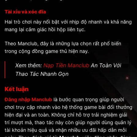
Tài xỉu và xóc đĩa
Hai trò chơi này nổi bật với nhịp độ nhanh và khả năng
mang lại cảm giác hồi hộp liên tục.
Theo Manclub, đây là những lựa chọn rất phổ biến
trong cộng đồng game thủ hiện nay.
Xem thêm:
Nạp Tiền Manclub
An Toàn Với
Thao Tác Nhanh Gọn
Kết luận
Đăng nhập Manclub
là bước quan trọng giúp người
chơi truy cập nhanh vào hệ thống game bài đổi thưởng
hiện đại và an toàn. Không chỉ hỗ trợ trải nghiệm giải
trí mượt mà, thao tác này còn giúp người dùng quản lý
tài khoản hiệu quả và nhận nhiều ưu đãi hấp dẫn mỗi