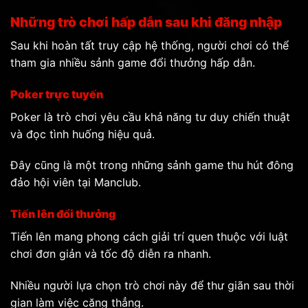
Những trò chơi hấp dẫn sau khi đăng nhập
Sau khi hoàn tất truy cập hệ thống, người chơi có thể
tham gia nhiều sảnh game đổi thưởng hấp dẫn.
Poker trực tuyến
Poker là trò chơi yêu cầu khả năng tư duy chiến thuật
và đọc tình huống hiệu quả.
Đây cũng là một trong những sảnh game thu hút đông
đảo hội viên tại Manclub.
Tiến lên đổi thưởng
Tiến lên mang phong cách giải trí quen thuộc với luật
chơi đơn giản và tốc độ diễn ra nhanh.
Nhiều người lựa chọn trò chơi này để thư giãn sau thời
gian làm việc căng thẳng.