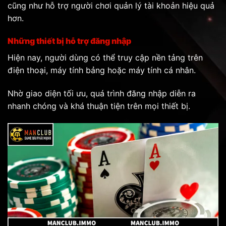
cũng như hỗ trợ người chơi quản lý tài khoản hiệu quả
hơn.
Những thiết bị hỗ trợ đăng nhập
Hiện nay, người dùng có thể truy cập nền tảng trên
điện thoại, máy tính bảng hoặc máy tính cá nhân.
Nhờ giao diện tối ưu, quá trình đăng nhập diễn ra
nhanh chóng và khá thuận tiện trên mọi thiết bị.