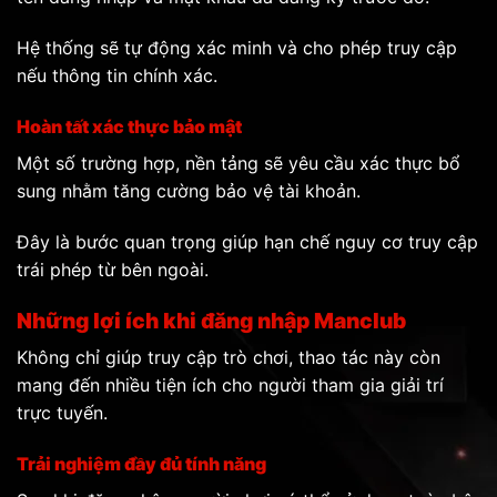
Hệ thống sẽ tự động xác minh và cho phép truy cập
nếu thông tin chính xác.
Hoàn tất xác thực bảo mật
Một số trường hợp, nền tảng sẽ yêu cầu xác thực bổ
sung nhằm tăng cường bảo vệ tài khoản.
Đây là bước quan trọng giúp hạn chế nguy cơ truy cập
trái phép từ bên ngoài.
Những lợi ích khi đăng nhập Manclub
Không chỉ giúp truy cập trò chơi, thao tác này còn
mang đến nhiều tiện ích cho người tham gia giải trí
trực tuyến.
Trải nghiệm đầy đủ tính năng