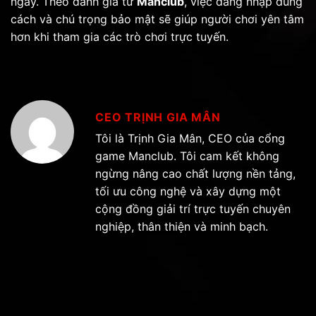
ngày. Theo đánh giá từ
Manclub
, việc đăng nhập đúng
cách và chú trọng bảo mật sẽ giúp người chơi yên tâm
hơn khi tham gia các trò chơi trực tuyến.
CEO TRỊNH GIA MÂN
Tôi là Trịnh Gia Mân, CEO của cổng
game Manclub. Tôi cam kết không
ngừng nâng cao chất lượng nền tảng,
tối ưu công nghệ và xây dựng một
cộng đồng giải trí trực tuyến chuyên
nghiệp, thân thiện và minh bạch.