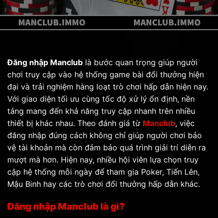
Đăng nhập Manclub
là bước quan trọng giúp người
chơi truy cập vào hệ thống game bài đổi thưởng hiện
đại và trải nghiệm hàng loạt trò chơi hấp dẫn hiện nay.
Với giao diện tối ưu cùng tốc độ xử lý ổn định, nền
tảng mang đến khả năng truy cập nhanh trên nhiều
thiết bị khác nhau. Theo đánh giá từ
Manclub
, việc
đăng nhập đúng cách không chỉ giúp người chơi bảo
vệ tài khoản mà còn đảm bảo quá trình giải trí diễn ra
mượt mà hơn. Hiện nay, nhiều hội viên lựa chọn truy
cập hệ thống mỗi ngày để tham gia Poker, Tiến Lên,
Mậu Binh hay các trò chơi đổi thưởng hấp dẫn khác.
Đăng nhập Manclub là gì?