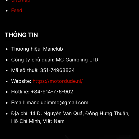
Feed
THÔNG TIN
Thương hiệu: Manclub
Công ty chủ quản: MC Gambling LTD
Mã số thuế: 351-74968834
Website:
https://motordude.nl/
Hotline: +84-914-776-902
Email:
manclubimmo@gmail.com
Địa chỉ: 14 Đ. Nguyễn Văn Quá, Đông Hưng Thuận,
Hồ Chí Minh, Việt Nam