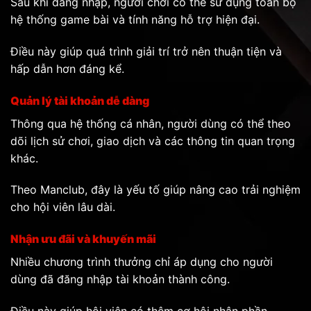
Sau khi đăng nhập, người chơi có thể sử dụng toàn bộ
hệ thống game bài và tính năng hỗ trợ hiện đại.
Điều này giúp quá trình giải trí trở nên thuận tiện và
hấp dẫn hơn đáng kể.
Quản lý tài khoản dễ dàng
Thông qua hệ thống cá nhân, người dùng có thể theo
dõi lịch sử chơi, giao dịch và các thông tin quan trọng
khác.
Theo Manclub, đây là yếu tố giúp nâng cao trải nghiệm
cho hội viên lâu dài.
Nhận ưu đãi và khuyến mãi
Nhiều chương trình thưởng chỉ áp dụng cho người
dùng đã đăng nhập tài khoản thành công.