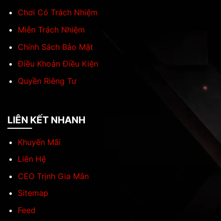
Chơi Có Trách Nhiệm
Miễn Trách Nhiệm
Chính Sách Bảo Mật
Điều Khoản Điều Kiện
Quyền Riêng Tư
LIÊN KẾT NHANH
Khuyến Mãi
Liên Hệ
CEO Trịnh Gia Mân
Sitemap
Feed