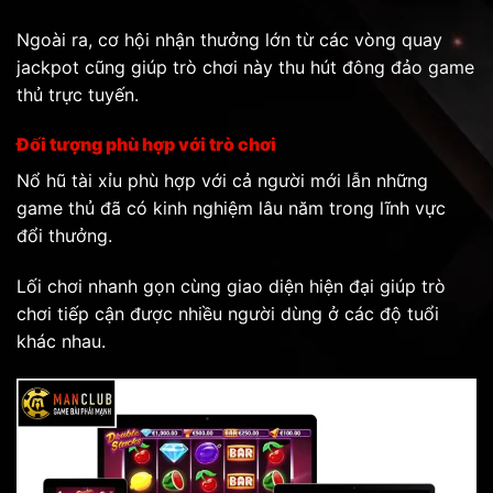
Ngoài ra, cơ hội nhận thưởng lớn từ các vòng quay
jackpot cũng giúp trò chơi này thu hút đông đảo game
thủ trực tuyến.
Đối tượng phù hợp với trò chơi
Nổ hũ tài xỉu phù hợp với cả người mới lẫn những
game thủ đã có kinh nghiệm lâu năm trong lĩnh vực
đổi thưởng.
Lối chơi nhanh gọn cùng giao diện hiện đại giúp trò
chơi tiếp cận được nhiều người dùng ở các độ tuổi
khác nhau.