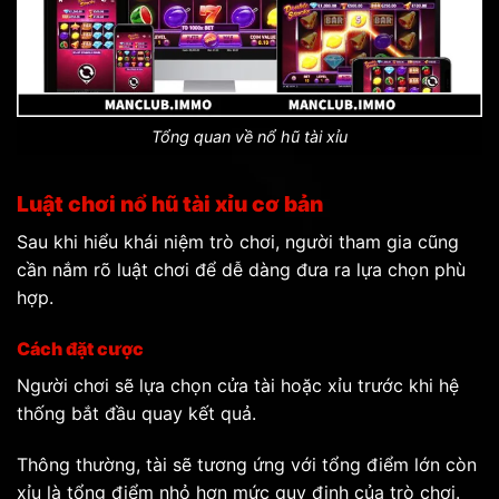
Tổng quan về nổ hũ tài xỉu
Luật chơi nổ hũ tài xỉu cơ bản
Sau khi hiểu khái niệm trò chơi, người tham gia cũng
cần nắm rõ luật chơi để dễ dàng đưa ra lựa chọn phù
hợp.
Cách đặt cược
Người chơi sẽ lựa chọn cửa tài hoặc xỉu trước khi hệ
thống bắt đầu quay kết quả.
Thông thường, tài sẽ tương ứng với tổng điểm lớn còn
xỉu là tổng điểm nhỏ hơn mức quy định của trò chơi.