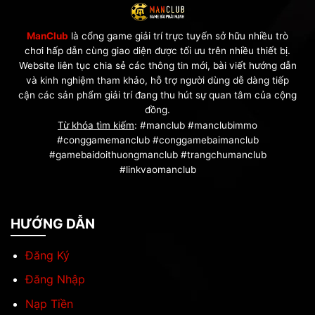
ManClub
là cổng game giải trí trực tuyến sở hữu nhiều trò
chơi hấp dẫn cùng giao diện được tối ưu trên nhiều thiết bị.
Website liên tục chia sẻ các thông tin mới, bài viết hướng dẫn
và kinh nghiệm tham khảo, hỗ trợ người dùng dễ dàng tiếp
cận các sản phẩm giải trí đang thu hút sự quan tâm của cộng
đồng.
Từ khóa tìm kiếm
: #manclub #manclubimmo
#conggamemanclub #conggamebaimanclub
#gamebaidoithuongmanclub #trangchumanclub
#linkvaomanclub
HƯỚNG DẪN
Đăng Ký
Đăng Nhập
Nạp Tiền